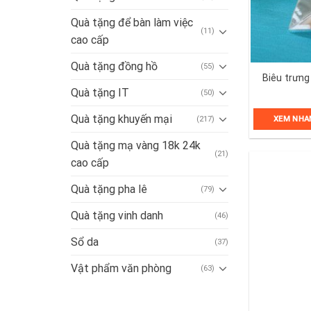
Quà tặng để bàn làm việc
(11)
cao cấp
Quà tặng đồng hồ
(55)
Biêu trưng
Quà tặng IT
(50)
Quà tặng khuyến mại
(217)
XEM NHA
Quà tặng mạ vàng 18k 24k
(21)
cao cấp
Quà tặng pha lê
(79)
Quà tặng vinh danh
(46)
Sổ da
(37)
Vật phẩm văn phòng
(63)