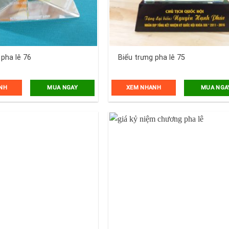
 pha lê 76
Biểu trưng pha lê 75
NH
XEM NHANH
MUA NGAY
MUA NGA