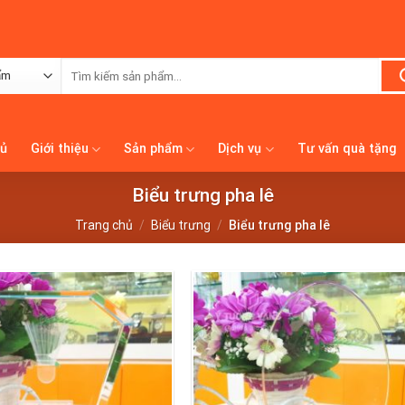
Tìm
kiếm:
hủ
Giới thiệu
Sản phẩm
Dịch vụ
Tư vấn quà tặng
Biểu trưng pha lê
Trang chủ
/
Biểu trưng
/
Biểu trưng pha lê