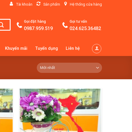
Tài khoản
Sản phẩm
Hệ thống cửa hàng
Gọi đặt hàng
Gọi tư vấn
0987.959.519
024.625.36482
Khuyến mãi
Tuyển dụng
Liên hệ