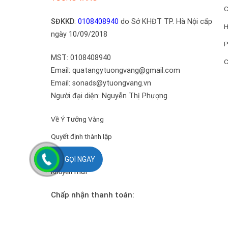
C
SĐKKD
:
0108408940
do Sở KHĐT TP. Hà Nội cấp
H
ngày 10/09/2018
P
MST: 0108408940
C
Email: quatangytuongvang@gmail.com
Email: sonads@ytuongvang.vn
Người đại diện: Nguyễn Thị Phượng
Về Ý Tưởng Vàng
Quyết định thành lập
Về ban lãnh đạo
GỌI NGAY
mãi
Khuyến
Chấp nhận thanh toán: