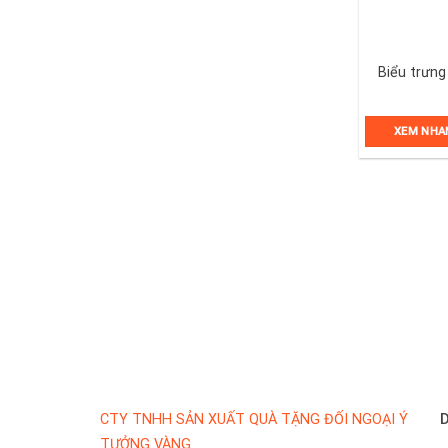
Biểu trưng
XEM NHA
D
CTY TNHH SẢN XUẤT QUÀ TẶNG ĐỐI NGOẠI Ý
TƯỞNG VÀNG