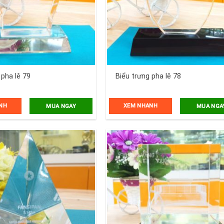
 pha lê 79
Biểu trưng pha lê 78
NH
XEM NHANH
MUA NGAY
MUA NGA