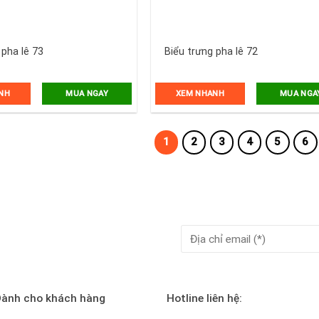
 pha lê 73
Biểu trưng pha lê 72
NH
XEM NHANH
MUA NGAY
MUA NGA
1
2
3
4
5
6
ành cho khách hàng
Hotline liên hệ: