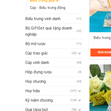
Biểu trưng pha lê
Cúp - Biểu trưng đồng
Biểu trưng vinh danh
(11)
Bộ GiftSet quà tặng doanh
(37)
nghiệp
Biểu trưng
Bộ mở rượu
(11)
Cúp trao giải
XEM NHA
(52)
Cúp vinh danh
(60)
Hộp đựng rượu
(4)
Huy chương
(54)
Huy hiệu
(107)
Kỷ niệm chương
(129)
Quà tặng bút
(90)