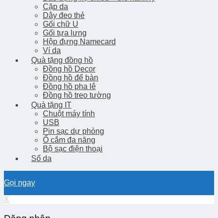
Cặp da
Dây đeo thẻ
Gối chữ U
Gối tựa lưng
Hộp đựng Namecard
Ví da
Quà tặng đồng hồ
Đồng hồ Decor
Đồng hồ để bàn
Đồng hồ pha lê
Đồng hồ treo tường
Quà tặng IT
Chuột máy tính
USB
Pin sạc dự phòng
Ổ cắm đa năng
Bộ sạc điện thoại
Sổ da
Gọi ngay
X