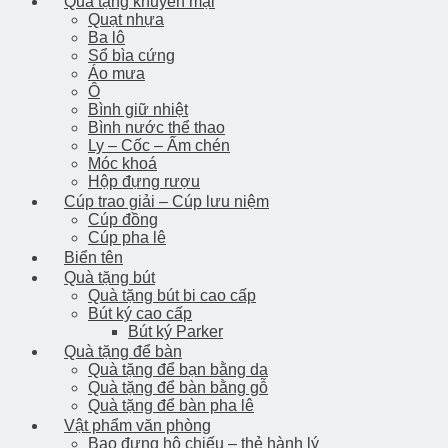
Quà tặng khuyến mại
Quạt nhựa
Ba lô
Sổ bìa cứng
Áo mưa
Ô
Bình giữ nhiệt
Bình nước thể thao
Ly – Cốc – Ấm chén
Móc khoá
Hộp đựng rượu
Cúp trao giải – Cúp lưu niệm
Cúp đồng
Cúp pha lê
Biển tên
Quà tặng bút
Quà tặng bút bi cao cấp
Bút ký cao cấp
Bút ký Parker
Quà tặng để bàn
Quà tặng để bạn bằng da
Quà tặng để bàn bằng gỗ
Quà tặng để bàn pha lê
Vật phẩm văn phòng
Bao đựng hộ chiếu – thẻ hành lý