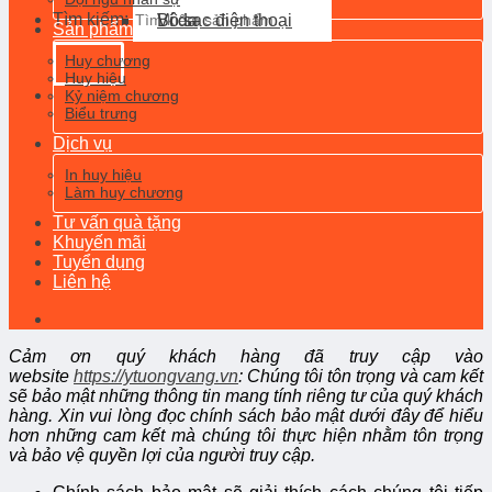
Tìm kiếm:
Ví da
Bộ sạc điện thoại
Sản phẩm
Huy chương
Huy hiệu
Kỷ niệm chương
Biểu trưng
Dịch vụ
In huy hiệu
Làm huy chương
Tư vấn quà tặng
Khuyến mãi
Tuyển dụng
Liên hệ
Cảm ơn quý khách hàng đã truy cập vào
website
https://ytuongvang.vn
: Chúng tôi tôn trọng và cam kết
sẽ bảo mật những thông tin mang tính riêng tư của quý khách
hàng. Xin vui lòng đọc chính sách bảo mật dưới đây để hiểu
hơn những cam kết mà chúng tôi thực hiện nhằm tôn trọng
và bảo vệ quyền lợi của người truy cập.