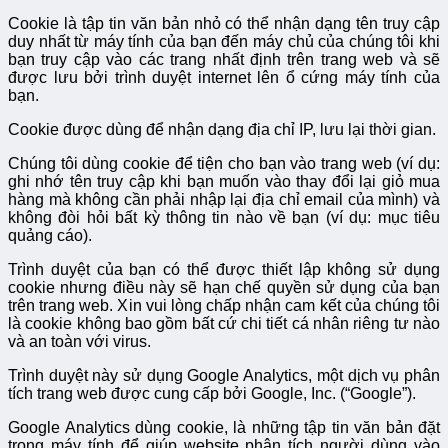
Cookie là tập tin văn bản nhỏ có thể nhận dạng tên truy cập
duy nhất từ máy tính của bạn đến máy chủ của chúng tôi khi
bạn truy cập vào các trang nhất định trên trang web và sẽ
được lưu bởi trình duyệt internet lên ổ cứng máy tính của
bạn.
Cookie được dùng để nhận dạng địa chỉ IP, lưu lại thời gian.
Chúng tôi dùng cookie để tiện cho bạn vào trang web (ví dụ:
ghi nhớ tên truy cập khi bạn muốn vào thay đổi lại giỏ mua
hàng mà không cần phải nhập lại địa chỉ email của mình) và
không đòi hỏi bất kỳ thông tin nào về bạn (ví dụ: mục tiêu
quảng cáo).
Trình duyệt của bạn có thể được thiết lập không sử dụng
cookie nhưng điều này sẽ hạn chế quyền sử dụng của bạn
trên trang web. Xin vui lòng chấp nhận cam kết của chúng tôi
là cookie không bao gồm bất cứ chi tiết cá nhân riêng tư nào
và an toàn với virus.
Trình duyệt này sử dụng Google Analytics, một dịch vụ phân
tích trang web được cung cấp bởi Google, Inc. (“Google”).
Google Analytics dùng cookie, là những tập tin văn bản đặt
trong máy tính để giúp website phân tích người dùng vào