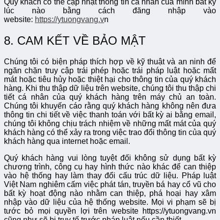
Quý khách có thể cập nhật thông tin cá nhân của mình bất kỳ
lúc nào bằng cách đăng nhập vào
website:
https://ytuongvang.v
n
8. CAM KẾT VỀ BẢO MẬT
Chúng tôi có biện pháp thích hợp về kỹ thuật và an ninh để
ngăn chặn truy cập trái phép hoặc trái pháp luật hoặc mất
mát hoặc tiêu hủy hoặc thiệt hại cho thông tin của quý khách
hàng. Khi thu thập dữ liệu trên website, chúng tôi thu thập chi
tiết cá nhân của quý khách hàng trên máy chủ an toàn.
Chúng tôi khuyến cáo rằng quý khách hàng không nên đưa
thông tin chi tiết về việc thanh toán với bất kỳ ai bằng email,
chúng tôi không chịu trách nhiệm về những mất mát của quý
khách hàng có thể xảy ra trong việc trao đổi thông tin của quý
khách hàng qua internet hoặc email.
Quý khách hàng vui lòng tuyệt đối không sử dụng bất kỳ
chương trình, công cụ hay hình thức nào khác để can thiệp
vào hệ thống hay làm thay đổi cấu trúc dữ liệu. Pháp luật
Việt Nam nghiêm cấm việc phát tán, truyền bá hay cổ vũ cho
bất kỳ hoạt động nào nhằm can thiệp, phá hoại hay xâm
nhập vào dữ liệu của hệ thống website. Mọi vi phạm sẽ bị
tước bỏ mọi quyền lợi trên website https://ytuongvang.vn
cũng như sẽ bị truy tố trước pháp luật nếu cần thiết.