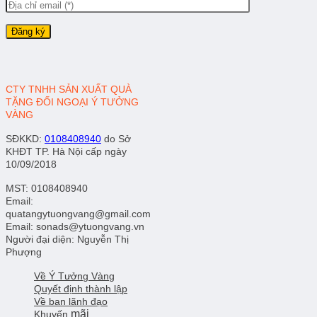
CTY TNHH SẢN XUẤT QUÀ
TẶNG ĐỐI NGOẠI Ý TƯỞNG
VÀNG
SĐKKD
:
0108408940
do Sở
KHĐT TP. Hà Nội cấp ngày
10/09/2018
MST: 0108408940
Email:
quatangytuongvang@gmail.com
Email: sonads@ytuongvang.vn
Người đại diện: Nguyễn Thị
Phượng
Về Ý Tưởng Vàng
Quyết định thành lập
Về ban lãnh đạo
mãi
Khuyến