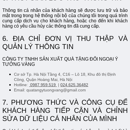
Thông tin cá nhân của khách hàng sẽ được lưu trữ và bảo
mật trong trong hệ thống nội bộ của chúng tôi trong quá trình
cung cấp dịch vụ cho khách hàng, hoặc cho đến khi khách
hàng có yêu cầu hủy các thông tin đã cung cấp.
6. ĐỊA CHỈ ĐƠN VỊ THU THẬP VÀ
QUẢN LÝ THÔNG TIN
CÔNG TY TNHH SẢN XUẤT QUÀ TẶNG ĐỐI NGOẠI Ý
TƯỞNG VÀNG
Cơ sở Tp. Hà Nội
Tầng 4, C16 – Lô 18, Khu đô thị Định
Công, Quận Hoàng Mai, Hà Nội
Hotline:
0987.959.519
|
024.625.36482
Email:
quatangytuongvang@gmail.com
7. PHƯƠNG THỨC VÀ CÔNG CỤ ĐỂ
KHÁCH HÀNG TIẾP CẬN VÀ CHỈNH
SỬA DỮ LIỆU CÁ NHÂN CỦA MÌNH