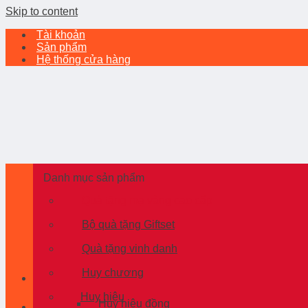
Skip to content
Tài khoản
Sản phẩm
Hệ thống cửa hàng
Danh mục sản phẩm
Quà tặng mạ vàng cao cấp
Bộ quà tặng Giftset
Quà tặng vinh danh
Huy chương
Huy hiệu
Huy hiệu đồng