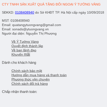
CTY TNHH SẢN XUẤT QUÀ TẶNG ĐỐI NGOẠI Ý TƯỞNG VÀNG
SĐKKD
:
0108408940
do Sở KHĐT TP. Hà Nội cấp ngày 10/09/2018
MST: 0108408940
Email: quatangytuongvang@gmail.com
Email: sonads@ytuongvang.vn
Người đại diện: Nguyễn Thị Phượng
Về Ý Tưởng Vàng
Quyết định thành lập
Về ban lãnh đạo
mãi
Khuyến
Dành cho khách hàng
Chính sách bảo mật
Hướng dẫn mua hàng và thanh toán
Phương thức vận chuyên
Chính sách đổi trả hàng
Chấp nhận thanh toán: