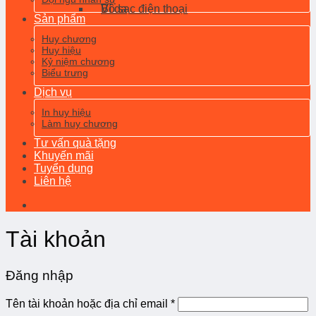
Ví da
Bộ sạc điện thoại
Sản phẩm
Huy chương
Huy hiệu
Kỷ niệm chương
Biểu trưng
Dịch vụ
In huy hiệu
Làm huy chương
Tư vấn quà tặng
Khuyến mãi
Tuyển dụng
Liên hệ
Tài khoản
Đăng nhập
Tên tài khoản hoặc địa chỉ email
*