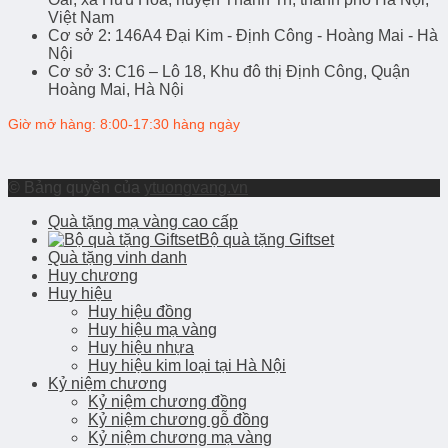
Việt Nam
Cơ sở 2
: 146A4 Đại Kim - Định Công - Hoàng Mai - Hà
Nội
Cơ sở 3
: C16 – Lô 18, Khu đô thị Định Công, Quận
Hoàng Mai, Hà Nội
Giờ mở hàng: 8:00-17:30 hàng ngày
© Bảng quyền của
ytuongvang.vn
Quà tặng mạ vàng cao cấp
Bộ quà tặng Giftset
Quà tặng vinh danh
Huy chương
Huy hiệu
Huy hiệu đồng
Huy hiệu mạ vàng
Huy hiệu nhựa
Huy hiệu kim loại tại Hà Nội
Kỷ niệm chương
Kỷ niệm chương đồng
Kỷ niệm chương gỗ đồng
Kỷ niệm chương mạ vàng