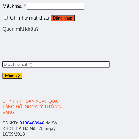
Mật khẩu
*
Ghi nhớ mật khẩu
Đăng nhập
Quên mật khẩu?
CTY TNHH SẢN XUẤT QUÀ
TẶNG ĐỐI NGOẠI Ý TƯỞNG
VÀNG
SĐKKD
:
0108408940
do Sở
KHĐT TP. Hà Nội cấp ngày
10/09/2018