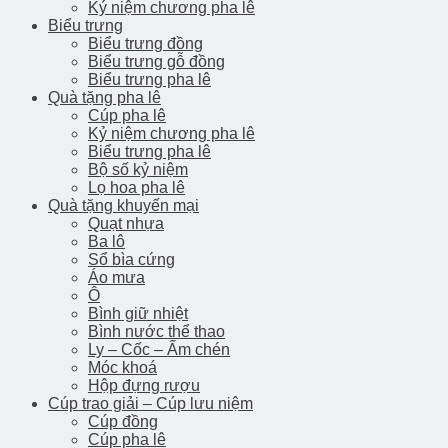
Ký niệm chương pha lê
Biểu trưng
Biểu trưng đồng
Biểu trưng gỗ đồng
Biểu trưng pha lê
Quà tặng pha lê
Cúp pha lê
Kỷ niệm chương pha lê
Biểu trưng pha lê
Bộ số kỷ niệm
Lọ hoa pha lê
Quà tặng khuyến mại
Quạt nhựa
Ba lô
Sổ bìa cứng
Áo mưa
Ô
Bình giữ nhiệt
Bình nước thể thao
Ly – Cốc – Ấm chén
Móc khoá
Hộp đựng rượu
Cúp trao giải – Cúp lưu niệm
Cúp đồng
Cúp pha lê