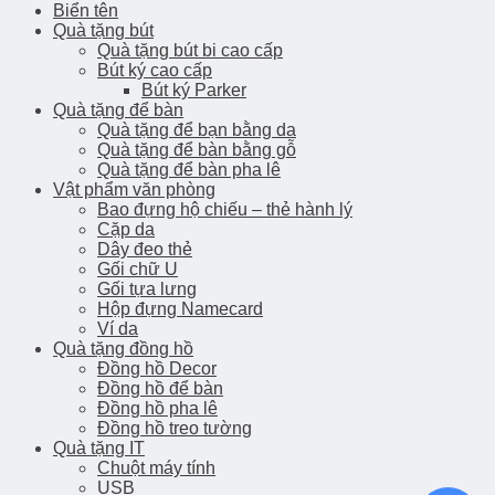
Biển tên
Quà tặng bút
Quà tặng bút bi cao cấp
Bút ký cao cấp
Bút ký Parker
Quà tặng để bàn
Quà tặng để bạn bằng da
Quà tặng để bàn bằng gỗ
Quà tặng để bàn pha lê
Vật phẩm văn phòng
Bao đựng hộ chiếu – thẻ hành lý
Cặp da
Dây đeo thẻ
Gối chữ U
Gối tựa lưng
Hộp đựng Namecard
Ví da
Quà tặng đồng hồ
Đồng hồ Decor
Đồng hồ để bàn
Đồng hồ pha lê
Đồng hồ treo tường
Quà tặng IT
Chuột máy tính
USB