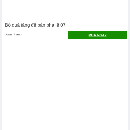
Bộ quà tặng để bàn pha lê 07
Xem nhanh
MUA NGAY