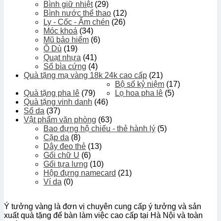
Bình giữ nhiệt
(29)
Bình nước thể thao
(12)
Ly - Cốc - Ấm chén
(26)
Móc khoá
(34)
Mũ bảo hiểm
(6)
Ô Dù
(19)
Quạt nhựa
(41)
Sổ bìa cứng
(4)
Quà tặng mạ vàng 18k 24k cao cấp
(21)
Bộ số kỷ niệm
(17)
Quà tặng pha lê
(79)
Lọ hoa pha lê
(5)
Quà tặng vinh danh
(46)
Sổ da
(37)
Vật phẩm văn phòng
(63)
Bao đựng hộ chiếu - thẻ hành lý
(5)
Cặp da
(8)
Dây đeo thẻ
(13)
Gối chữ U
(6)
Gối tựa lưng
(10)
Hộp đựng namecard
(21)
Ví da
(0)
Ý tưởng vàng là đơn vị chuyên cung cấp ý tưởng và sản
xuất quà tặng để bàn làm việc cao cấp tại Hà Nội và toàn