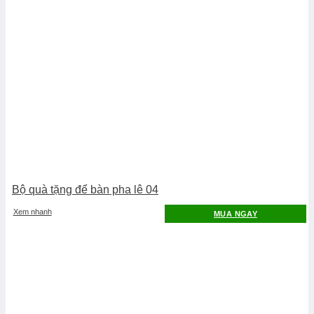
Bộ quà tặng để bàn pha lê 04
Xem nhanh
MUA NGAY