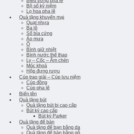
Biểu trưng pha lê
Bộ số kỷ niệm
Lọ hoa pha lê
Quà tặng khuyến mại
Quạt nhựa
Ba lô
Sổ bìa cứng
Áo mưa
Ô
Bình giữ nhiệt
Bình nước thể thao
Ly – Cốc – Ấm chén
Móc khoá
Hộp đựng rượu
Cúp trao giải – Cúp lưu niệm
Cúp đồng
Cúp pha lê
Biển tên
Quà tặng bút
Quà tặng bút bi cao cấp
Bút ký cao cấp
Bút ký Parker
Quà tặng để bàn
Quà tặng để bạn bằng da
Quà tặng để bàn bằng gỗ