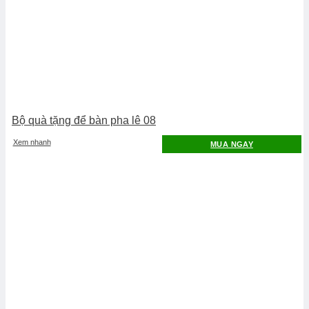
Bộ quà tặng để bàn pha lê 08
Xem nhanh
MUA NGAY