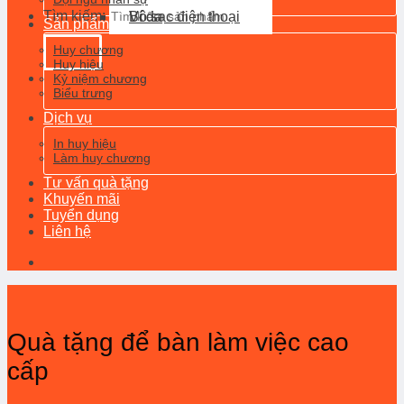
Tìm kiếm:
Ví da
Bộ sạc điện thoại
Sản phẩm
Huy chương
Huy hiệu
Kỷ niệm chương
Biểu trưng
Dịch vụ
In huy hiệu
Làm huy chương
Tư vấn quà tặng
Khuyến mãi
Tuyển dụng
Liên hệ
Quà tặng để bàn làm việc cao
cấp