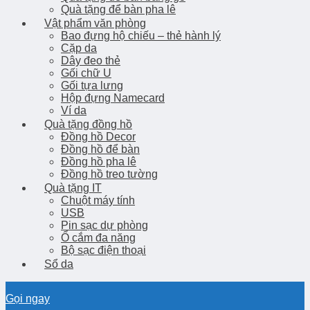
Quà tặng để bàn pha lê
Vật phẩm văn phòng
Bao đựng hộ chiếu – thẻ hành lý
Cặp da
Dây đeo thẻ
Gối chữ U
Gối tựa lưng
Hộp đựng Namecard
Ví da
Quà tặng đồng hồ
Đồng hồ Decor
Đồng hồ để bàn
Đồng hồ pha lê
Đồng hồ treo tường
Quà tặng IT
Chuột máy tính
USB
Pin sạc dự phòng
Ổ cắm đa năng
Bộ sạc điện thoại
Sổ da
Gọi ngay