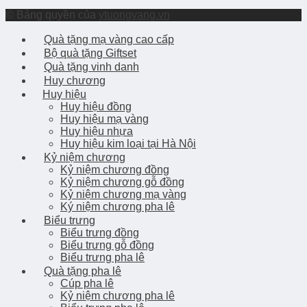
© Bảng quyền của
ytuongvang.vn
Quà tặng mạ vàng cao cấp
Bộ quà tặng Giftset
Quà tặng vinh danh
Huy chương
Huy hiệu
Huy hiệu đồng
Huy hiệu mạ vàng
Huy hiệu nhựa
Huy hiệu kim loại tại Hà Nội
Kỷ niệm chương
Kỷ niệm chương đồng
Kỷ niệm chương gỗ đồng
Kỷ niệm chương mạ vàng
Ký niệm chương pha lê
Biểu trưng
Biểu trưng đồng
Biểu trưng gỗ đồng
Biểu trưng pha lê
Quà tặng pha lê
Cúp pha lê
Kỷ niệm chương pha lê