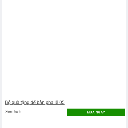
Bộ quà tặng để bàn pha lê 05
Xem nhanh
MUA NGAY