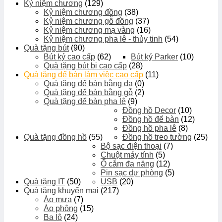
Kỷ niệm chương
(129)
Kỷ niệm chương đồng
(38)
Kỷ niệm chương gỗ đồng
(37)
Kỷ niệm chương mạ vàng
(16)
Kỷ niệm chương pha lê - thủy tinh
(54)
Quà tặng bút
(90)
Bút ký cao cấp
(62)
Bút ký Parker
(10)
Quà tặng bút bi cao cấp
(28)
Quà tặng để bàn làm việc cao cấp
(11)
Quà tặng để bàn bằng da
(0)
Quà tặng để bàn bằng gỗ
(2)
Quà tặng để bàn pha lê
(9)
Đồng hồ Decor
(10)
Đồng hồ để bàn
(12)
Đồng hồ pha lê
(8)
Quà tặng đồng hồ
(55)
Đồng hồ treo tường
(25)
Bộ sạc điện thoại
(7)
Chuột máy tính
(5)
Ổ cắm đa năng
(12)
Pin sạc dự phòng
(5)
Quà tặng IT
(50)
USB
(20)
Quà tặng khuyến mại
(217)
Áo mưa
(7)
Áo phông
(15)
Ba lô
(24)