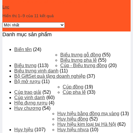
Trang chủ
/
Quà tặng để bàn làm việc cao cấp
Lọc
Hiển thị 1–9 của 11 kết quả
Danh mục sản phẩm
Biển tên
(24)
Biểu trưng gỗ đồng
(55)
Biểu trưng pha lê
(55)
Biểu trưng
(113)
Cúp - Biểu trưng đồng
(20)
Biểu trưng vinh danh
(11)
Bộ GiftSet quà tặng doanh nghiệp
(37)
Bộ mở rượu
(11)
Cúp đồng
(19)
Cúp trao giải
(52)
Cúp pha lê
(33)
Cúp vinh danh
(60)
Hộp đựng rượu
(4)
Huy chương
(54)
Huy hiệu bằng đồng mạ vàng
(13)
Huy hiệu đồng
(52)
Huy hiệu kim loại tại Hà Nội
(62)
Huy hiệu
(107)
Huy hiệu nhựa
(10)