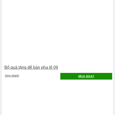
Bộ quà tặng để bàn pha lê 09
Xem nhanh
MUA NGAY