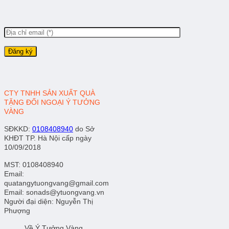
CTY TNHH SẢN XUẤT QUÀ
TẶNG ĐỐI NGOẠI Ý TƯỞNG
VÀNG
SĐKKD
:
0108408940
do Sở
KHĐT TP. Hà Nội cấp ngày
10/09/2018
MST: 0108408940
Email:
quatangytuongvang@gmail.com
Email: sonads@ytuongvang.vn
Người đại diện: Nguyễn Thị
Phượng
Về Ý Tưởng Vàng