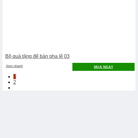
Bộ quà tặng để bàn pha lê 03
Xem nhanh
MUA NGAY
1
2