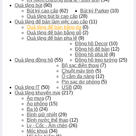
Quà tặng bút
(90)
Bút ký cao cấp
(62)
Bút ký Parker
(10)
Quà tặng bút bi cao cấp
(28)
Quà tặng để bàn làm việc cao cấp
(11)
Quà tặng để bàn bằng da
(0)
Quà tặng để bàn bằng gỗ
(2)
Quà tặng để bàn pha lê
(9)
Đồng hồ Decor
(10)
Đồng hồ để bàn
(12)
Đồng hồ pha lê
(8)
Quà tặng đồng hồ
(55)
Đồng hồ treo tường
(25)
Bộ sạc điện thoại
(7)
Chuột máy tính
(5)
Ổ cắm đa năng
(12)
Pin sạc dự phòng
(5)
Quà tặng IT
(50)
USB
(20)
Quà tặng khuyến mại
(217)
Áo mưa
(7)
Áo phông
(15)
Ba lô
(24)
Bình giữ nhiệt
(29)
Bình nước thể thao
(12)
Ly - Cốc - Ấm chén
(26)
Móc khoá
(34)