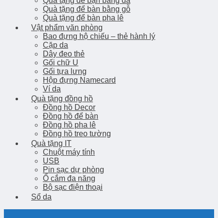
Quà tặng để bạn bằng da
Quà tặng để bàn bằng gỗ
Quà tặng để bàn pha lê
Vật phẩm văn phòng
Bao đựng hộ chiếu – thẻ hành lý
Cặp da
Dây đeo thẻ
Gối chữ U
Gối tựa lưng
Hộp đựng Namecard
Ví da
Quà tặng đồng hồ
Đồng hồ Decor
Đồng hồ để bàn
Đồng hồ pha lê
Đồng hồ treo tường
Quà tặng IT
Chuột máy tính
USB
Pin sạc dự phòng
Ổ cắm đa năng
Bộ sạc điện thoại
Sổ da