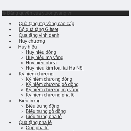
© Bảng quyền của
ytuongvang.vn
Quà tặng mạ vàng cao cấp
Bộ quà tặng Giftset
Quà tặng vinh danh
Huy chương
Huy hiệu
Huy hiệu đồng
Huy hiệu mạ vàng
Huy hiệu nhựa
Huy hiệu kim loại tại Hà Nội
Kỷ niệm chương
Kỷ niệm chương đồng
Kỷ niệm chương gỗ đồng
Kỷ niệm chương mạ vàng
Ký niệm chương pha lê
Biểu trưng
Biểu trưng đồng
Biểu trưng gỗ đồng
Biểu trưng pha lê
Quà tặng pha lê
Cúp pha lê