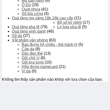
Mũ bảo hiểm
(6)
Ô Dù
(19)
Quạt nhựa
(41)
Sổ bìa cứng
(4)
Quà tặng mạ vàng 18k 24k cao cấp
(21)
Bộ số kỷ niệm
(17)
Quà tặng pha lê
(79)
Lọ hoa pha lê
(5)
Quà tặng vinh danh
(46)
Sổ da
(37)
Vật phẩm văn phòng
(63)
Bao đựng hộ chiếu - thẻ hành lý
(5)
Cặp da
(8)
Dây đeo thẻ
(13)
Gối chữ U
(6)
Gối tựa lưng
(10)
Hộp đựng namecard
(21)
Ví da
(0)
Không tìm thấy sản phẩm nào khớp với lựa chọn của bạn.