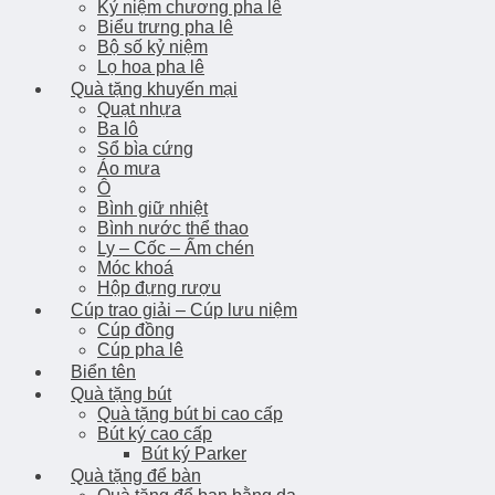
Kỷ niệm chương pha lê
Biểu trưng pha lê
Bộ số kỷ niệm
Lọ hoa pha lê
Quà tặng khuyến mại
Quạt nhựa
Ba lô
Sổ bìa cứng
Áo mưa
Ô
Bình giữ nhiệt
Bình nước thể thao
Ly – Cốc – Ấm chén
Móc khoá
Hộp đựng rượu
Cúp trao giải – Cúp lưu niệm
Cúp đồng
Cúp pha lê
Biển tên
Quà tặng bút
Quà tặng bút bi cao cấp
Bút ký cao cấp
Bút ký Parker
Quà tặng để bàn