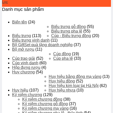
Lọc
Danh mục sản phẩm
Biển tên
(24)
Biểu trưng gỗ đồng
(55)
Biểu trưng pha lê
(55)
Biểu trưng
(113)
Cúp - Biểu trưng đồng
(20)
Biểu trưng vinh danh
(11)
Bộ GiftSet quà tặng doanh nghiệp
(37)
Bộ mở rượu
(11)
Cúp đồng
(19)
Cúp trao giải
(52)
Cúp pha lê
(33)
Cúp vinh danh
(60)
Hộp đựng rượu
(4)
Huy chương
(54)
Huy hiệu bằng đồng mạ vàng
(13)
Huy hiệu đồng
(52)
Huy hiệu kim loại tại Hà Nội
(62)
Huy hiệu
(107)
Huy hiệu nhựa
(10)
Kỷ niệm chương
(129)
Kỷ niệm chương đồng
(38)
Kỷ niệm chương gỗ đồng
(37)
Kỷ niệm chương mạ vàng
(16)
Kỷ niệm chương pha lê - thủy tinh
(54)