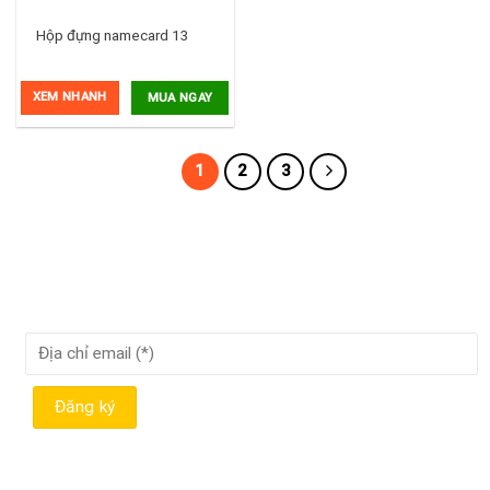
Hộp đựng namecard 13
XEM NHANH
MUA NGAY
1
2
3