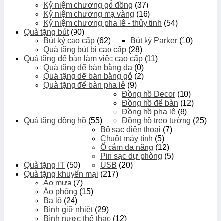
Kỷ niệm chương gỗ đồng
(37)
Kỷ niệm chương mạ vàng
(16)
Kỷ niệm chương pha lê - thủy tinh
(54)
Quà tặng bút
(90)
Bút ký cao cấp
(62)
Bút ký Parker
(10)
Quà tặng bút bi cao cấp
(28)
Quà tặng để bàn làm việc cao cấp
(11)
Quà tặng để bàn bằng da
(0)
Quà tặng để bàn bằng gỗ
(2)
Quà tặng để bàn pha lê
(9)
Đồng hồ Decor
(10)
Đồng hồ để bàn
(12)
Đồng hồ pha lê
(8)
Quà tặng đồng hồ
(55)
Đồng hồ treo tường
(25)
Bộ sạc điện thoại
(7)
Chuột máy tính
(5)
Ổ cắm đa năng
(12)
Pin sạc dự phòng
(5)
Quà tặng IT
(50)
USB
(20)
Quà tặng khuyến mại
(217)
Áo mưa
(7)
Áo phông
(15)
Ba lô
(24)
Bình giữ nhiệt
(29)
Bình nước thể thao
(12)