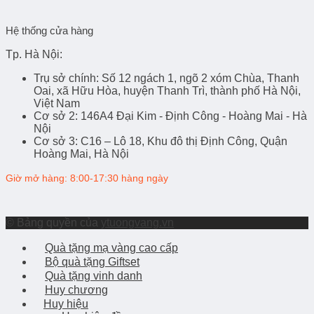
Hệ thống cửa hàng
Tp. Hà Nội:
Trụ sở chính
: Số 12 ngách 1, ngõ 2 xóm Chùa, Thanh
Oai, xã Hữu Hòa, huyện Thanh Trì, thành phố Hà Nội,
Việt Nam
Cơ sở 2
: 146A4 Đại Kim - Định Công - Hoàng Mai - Hà
Nội
Cơ sở 3
: C16 – Lô 18, Khu đô thị Định Công, Quận
Hoàng Mai, Hà Nội
Giờ mở hàng: 8:00-17:30 hàng ngày
© Bảng quyền của
ytuongvang.vn
Quà tặng mạ vàng cao cấp
Bộ quà tặng Giftset
Quà tặng vinh danh
Huy chương
Huy hiệu