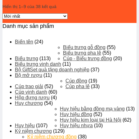
Hiển thị 1–9 của 38 kết quả
Danh mục sản phẩm
Biển tên
(24)
Biểu trưng gỗ đồng
(55)
Biểu trưng pha lê
(55)
Biểu trưng
(113)
Cúp - Biểu trưng đồng
(20)
Biểu trưng vinh danh
(11)
Bộ GiftSet quà tặng doanh nghiệp
(37)
Bộ mở rượu
(11)
Cúp đồng
(19)
Cúp trao giải
(52)
Cúp pha lê
(33)
Cúp vinh danh
(60)
Hộp đựng rượu
(4)
Huy chương
(54)
Huy hiệu bằng đồng mạ vàng
(13)
Huy hiệu đồng
(52)
Huy hiệu kim loại tại Hà Nội
(62)
Huy hiệu
(107)
Huy hiệu nhựa
(10)
Kỷ niệm chương
(129)
Kỷ niệm chương đồng
(38)