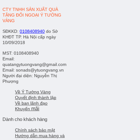
CTY TNHH SẢN XUẤT QUÀ
TẶNG ĐỐI NGOẠI Ý TƯỞNG
VÀNG
SĐKKD
:
0108408940
do Sở
KHĐT TP. Hà Nội cấp ngày
10/09/2018
MST: 0108408940
Email:
quatangytuongvang@gmail.com
Email: sonads@ytuongvang.vn
Người đại diện: Nguyễn Thị
Phượng
Về Ý Tưởng Vàng
Quyết định thành lập
Về ban lãnh đạo
mãi
Khuyến
Dành cho khách hàng
Chính sách bảo mật
Hướng dẫn mua hàng và