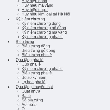
Huy hiệu đồng
Huy hiệu mạ vàng
Huy hiệu nhựa
Huy hiệu kim loại tại Hà Nội
Kỷ niệm chương
Kỷ niệm chương đồng
Kỷ niệm chương gỗ đồng
Kỷ niệm chương mạ vàng
Ký niệm chương pha lê
Biểu trưng
Biểu trưng đồng
Biểu trưng gỗ đồng
Biểu trưng pha lê
Quà tặng pha lê
Cúp pha lê
Kỷ niệm chương pha lê
Biểu trưng pha lê
Bộ số kỷ niệm
Lọ hoa pha lê
Quà tặng khuyến mại
Quạt nhựa
Ba lô
Sổ bìa cứng
Áo mưa
Ô