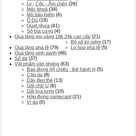
Ly - Cốc - Ấm chén
(26)
Móc khoá
(34)
Mũ bảo hiểm
(6)
Ô Dù
(19)
Quạt nhựa
(41)
Sổ bìa cứng
(4)
Quà tặng mạ vàng 18k 24k cao cấp
(21)
Bộ số kỷ niệm
(17)
Quà tặng pha lê
(79)
Lọ hoa pha lê
(5)
Quà tặng vinh danh
(46)
Sổ da
(37)
Vật phẩm văn phòng
(63)
Bao đựng hộ chiếu - thẻ hành lý
(5)
Cặp da
(8)
Dây đeo thẻ
(13)
Gối chữ U
(6)
Gối tựa lưng
(10)
Hộp đựng namecard
(21)
Ví da
(0)