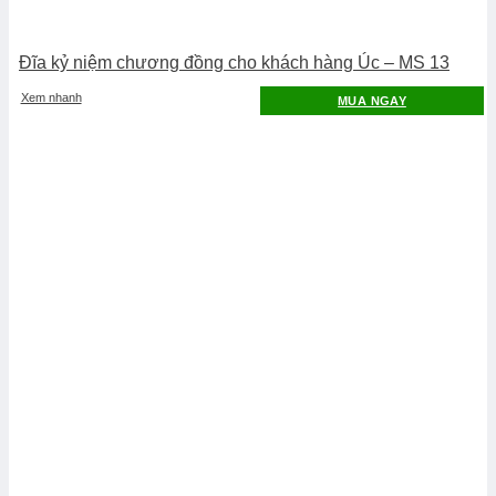
Đĩa kỷ niệm chương đồng cho khách hàng Úc – MS 13
Xem nhanh
MUA NGAY