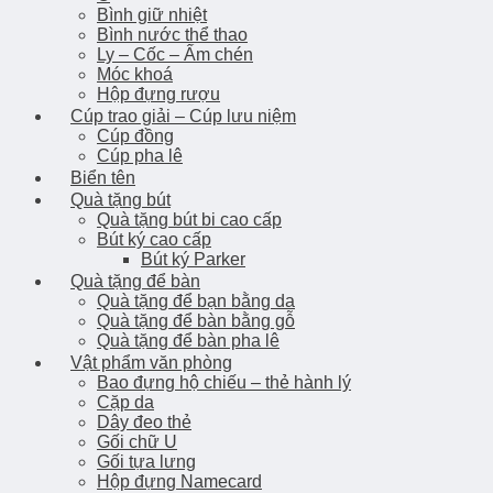
Bình giữ nhiệt
Bình nước thể thao
Ly – Cốc – Ấm chén
Móc khoá
Hộp đựng rượu
Cúp trao giải – Cúp lưu niệm
Cúp đồng
Cúp pha lê
Biển tên
Quà tặng bút
Quà tặng bút bi cao cấp
Bút ký cao cấp
Bút ký Parker
Quà tặng để bàn
Quà tặng để bạn bằng da
Quà tặng để bàn bằng gỗ
Quà tặng để bàn pha lê
Vật phẩm văn phòng
Bao đựng hộ chiếu – thẻ hành lý
Cặp da
Dây đeo thẻ
Gối chữ U
Gối tựa lưng
Hộp đựng Namecard