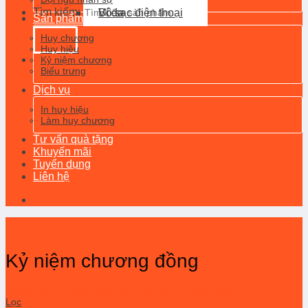
Tìm kiếm:
Ví da
Bộ sạc điện thoại
Sản phẩm
Huy chương
Huy hiệu
Kỷ niệm chương
Biểu trưng
Dịch vụ
In huy hiệu
Làm huy chương
Tư vấn quà tặng
Khuyến mãi
Tuyển dụng
Liên hệ
Kỷ niệm chương đồng
Trang chủ
/
Kỷ niệm chương
/
Kỷ niệm chương đồng
Lọc