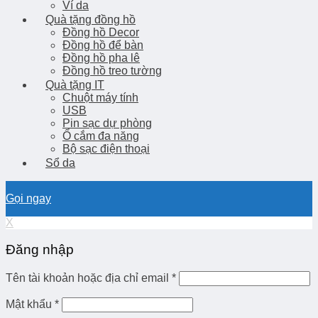
Ví da
Quà tặng đồng hồ
Đồng hồ Decor
Đồng hồ để bàn
Đồng hồ pha lê
Đồng hồ treo tường
Quà tặng IT
Chuột máy tính
USB
Pin sạc dự phòng
Ổ cắm đa năng
Bộ sạc điện thoại
Sổ da
Gọi ngay
X
Đăng nhập
Tên tài khoản hoặc địa chỉ email
*
Mật khẩu
*