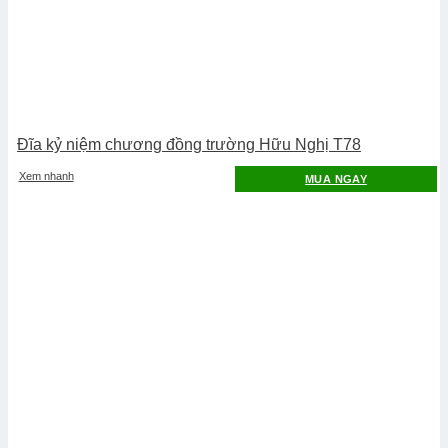
Đĩa kỷ niệm chương đồng trường Hữu Nghị T78
Xem nhanh
MUA NGAY