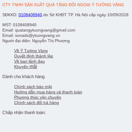
CTY TNHH SẢN XUẤT QUÀ TẶNG ĐỐI NGOẠI Ý TƯỞNG VÀNG
SĐKKD
:
0108408940
do Sở KHĐT TP. Hà Nội cấp ngày 10/09/2018
MST: 0108408940
Email: quatangytuongvang@gmail.com
Email: sonads@ytuongvang.vn
Người đại diện: Nguyễn Thị Phượng
Về Ý Tưởng Vàng
Quyết định thành lập
Về ban lãnh đạo
mãi
Khuyến
Dành cho khách hàng
Chính sách bảo mật
Hướng dẫn mua hàng và thanh toán
Phương thức vận chuyên
Chính sách đổi trả hàng
Chấp nhận thanh toán: