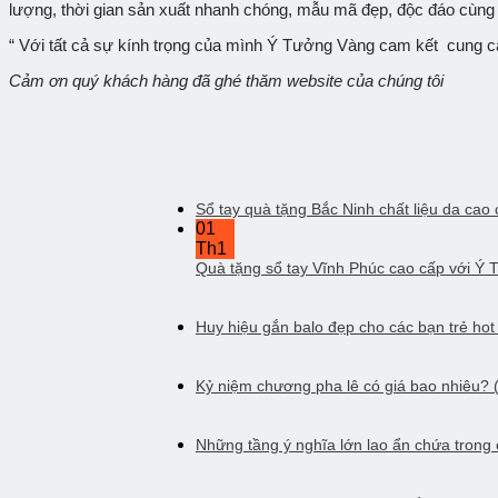
lượng, thời gian sản xuất nhanh chóng, mẫu mã đẹp, độc đáo cùng 
“ Với tất cả sự kính trọng của mình Ý Tưởng Vàng cam kết cung c
Cảm ơn quý khách hàng đã ghé thăm website của chúng tôi
Sổ tay quà tặng Bắc Ninh chất liệu da cao
01
Th1
Quà tặng sổ tay Vĩnh Phúc cao cấp với Ý
Huy hiệu gắn balo đẹp cho các bạn trẻ hot
Kỷ niệm chương pha lê có giá bao nhiêu? 
Những tầng ý nghĩa lớn lao ẩn chứa trong