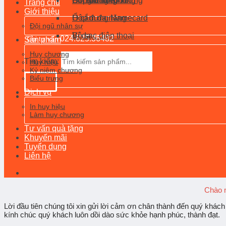
Hộp đựng rượu
Gối tựa lưng
Đồng hồ treo tường
Pin sạc dự phòng
Trang chủ
Giới thiệu
Hộp đựng Namecard
Ổ cắm đa năng
Đội ngũ nhân sự
Ví da
Bộ sạc điện thoại
024.625.36482
Sản phẩm
Gọi tư vấn
Huy chương
Tìm kiếm:
Huy hiệu
Kỷ niệm chương
Biểu trưng
Dịch vụ
In huy hiệu
Làm huy chương
Tư vấn quà tặng
Khuyến mãi
Tuyển dụng
Liên hệ
Chào 
Lời đầu tiên chúng tôi xin gửi lời cảm ơn chân thành đến quý khá
kính chúc quý khách luôn dồi dào sức khỏe hạnh phúc, thành đạt.