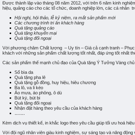
Được thành lập vào tháng 08 năm 2012, với trên 6 năm kinh nghiệm 
hiệu, quảng cáo cho các tổ chức, doanh nghiệp lớn, các cá nhân t
Hội nghị, hội thảo, lễ kỷ niệm, ra mắt sản phẩm mới
Các chương trình tri ân khách hàng
Quà tặng quảng cáo
Quà tặng khuyến mại
Quà tặng đối ngoại
Với phương châm
Chất lượng – Uy tín – Giá cả cạnh tranh – Phục
khách với những sản phẩm chất lượng tốt nhất, đáp ứng tốt nhất th
Các sản phẩm thế mạnh chủ đạo của Quà tặng Ý Tưởng Vàng chủ y
Sổ bìa da
Quà tặng pha lê
Quà tặng gỗ đồng, huy hiệu, hiêu chương
Ba lô, va li kéo
Áo mưa, áo phông, ô dù
Bút ký, bút bi
Quà tặng đối ngoại
Nhận đặt hàng theo yêu cầu của khách hàng
…….
Kèm dịch vụ thiết kế, in khắc logo theo yêu cầu giúp tối ưu hoá hi
Với đội ngũ nhân viên giàu kinh nghiệm, sự sáng tạo và năng động 