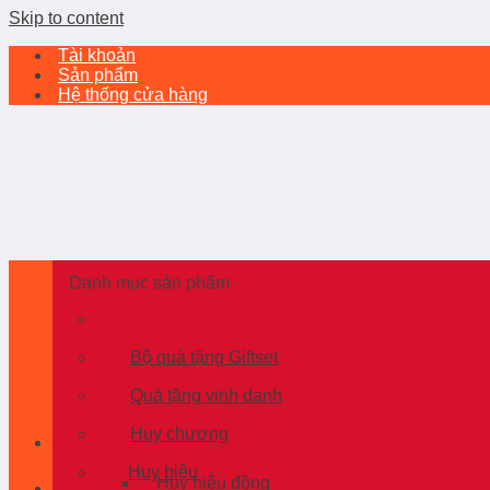
Skip to content
Tài khoản
Sản phẩm
Hệ thống cửa hàng
Danh mục sản phẩm
Quà tặng mạ vàng cao cấp
Bộ quà tặng Giftset
Quà tặng vinh danh
Huy chương
Huy hiệu
Huy hiệu đồng