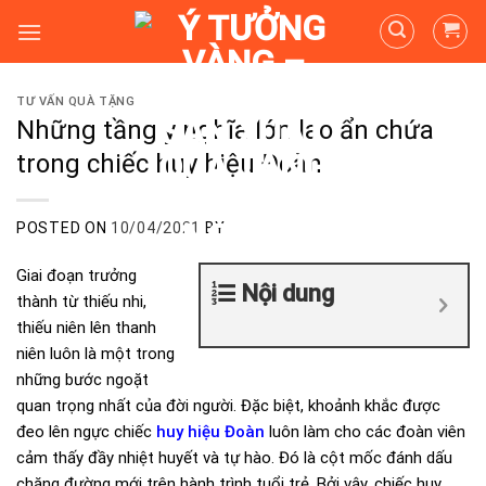
Skip
to
content
TƯ VẤN QUÀ TẶNG
Những tầng ý nghĩa lớn lao ẩn chứa
trong chiếc huy hiệu Đoàn
POSTED ON
10/04/2021
BY
Giai đoạn trưởng
Nội dung
thành từ thiếu nhi,
thiếu niên lên thanh
niên luôn là một trong
những bước ngoặt
quan trọng nhất của đời người. Đặc biệt, khoảnh khắc được
đeo lên ngực chiếc
huy hiệu Đoàn
luôn làm cho các đoàn viên
cảm thấy đầy nhiệt huyết và tự hào. Đó là cột mốc đánh dấu
chặng đường mới trên hành trình tuổi trẻ. Bởi vậy, chiếc huy