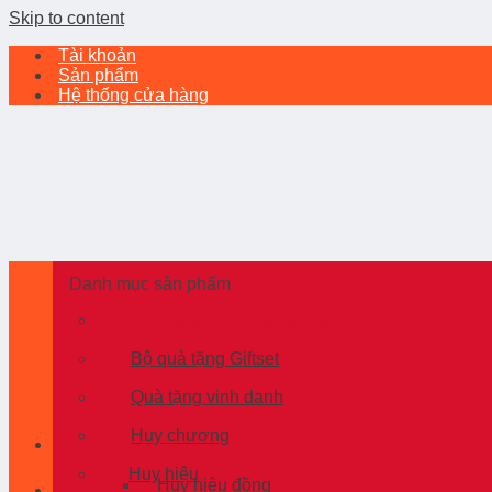
Skip to content
Tài khoản
Sản phẩm
Hệ thống cửa hàng
Danh mục sản phẩm
Quà tặng mạ vàng cao cấp
Bộ quà tặng Giftset
Quà tặng vinh danh
Huy chương
Huy hiệu
Huy hiệu đồng