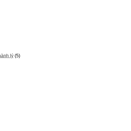
hành lý
(5)