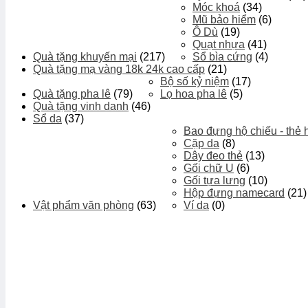
Móc khoá
(34)
Mũ bảo hiểm
(6)
Ô Dù
(19)
Quạt nhựa
(41)
Quà tặng khuyến mại
(217)
Sổ bìa cứng
(4)
Quà tặng mạ vàng 18k 24k cao cấp
(21)
Bộ số kỷ niệm
(17)
Quà tặng pha lê
(79)
Lọ hoa pha lê
(5)
Quà tặng vinh danh
(46)
Sổ da
(37)
Bao đựng hộ chiếu - thẻ 
Cặp da
(8)
Dây đeo thẻ
(13)
Gối chữ U
(6)
Gối tựa lưng
(10)
Hộp đựng namecard
(21)
Vật phẩm văn phòng
(63)
Ví da
(0)