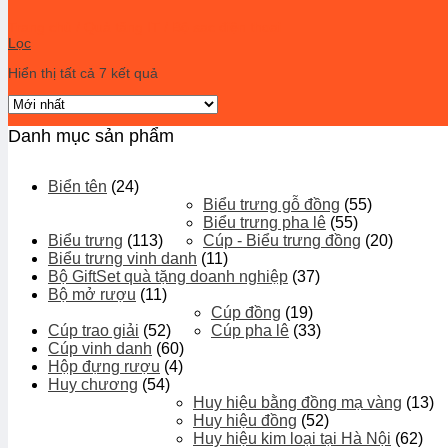
Trang chủ
/
Quà tặng IT
/
Bộ sạc điện thoại
Lọc
Hiển thị tất cả 7 kết quả
Danh mục sản phẩm
Biển tên
(24)
Biểu trưng gỗ đồng
(55)
Biểu trưng pha lê
(55)
Biểu trưng
(113)
Cúp - Biểu trưng đồng
(20)
Biểu trưng vinh danh
(11)
Bộ GiftSet quà tặng doanh nghiệp
(37)
Bộ mở rượu
(11)
Cúp đồng
(19)
Cúp trao giải
(52)
Cúp pha lê
(33)
Cúp vinh danh
(60)
Hộp đựng rượu
(4)
Huy chương
(54)
Huy hiệu bằng đồng mạ vàng
(13)
Huy hiệu đồng
(52)
Huy hiệu kim loại tại Hà Nội
(62)