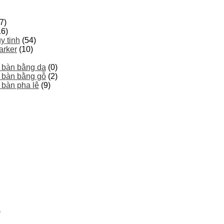
7)
16)
y tinh
(54)
arker
(10)
 bàn bằng da
(0)
 bàn bằng gỗ
(2)
 bàn pha lê
(9)
)