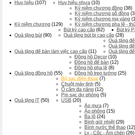
Huy hiệu
(107)
Huy hiệu nhựa
(10)
Kỷ niệm chương đồng
(38)
Kỷ niệm chương gỗ đồng
(3
Kỷ niệm chương mạ vàng
(
Kỷ niệm chương
(129)
Kỷ niệm chương pha lê - thủ
Bút ký cao cấp
(62)
Bút ký P
Quà tặng bút
(90)
Quà tặng bút bi cao cấp
(28)
Quà tặng để
Quà tặng để
Quà tặng để bàn làm việc cao cấp
(11)
Quà tặng để
Đồng hồ Decor
(10)
Đồng hồ để bàn
(12)
Đồng hồ pha lê
(8)
Quà tặng đồng hồ
(55)
Đồng hồ treo tường
(25)
Bộ sạc điện thoại
(7)
Chuột máy tính
(5)
Ổ cắm đa năng
(12)
Pin sạc dự phòng
(5)
Quà tặng IT
(50)
USB
(20)
Áo mưa
(7)
Áo phông
(15)
Ba lô
(24)
Bình giữ nhiệt
(29)
Bình nước thể thao
(12
Ly - Cốc - Ấm chén
(26)