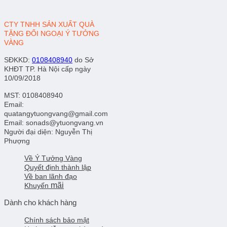
CTY TNHH SẢN XUẤT QUÀ
TẶNG ĐỐI NGOẠI Ý TƯỞNG
VÀNG
SĐKKD
:
0108408940
do Sở
KHĐT TP. Hà Nội cấp ngày
10/09/2018
MST: 0108408940
Email:
quatangytuongvang@gmail.com
Email: sonads@ytuongvang.vn
Người đại diện: Nguyễn Thị
Phượng
Về Ý Tưởng Vàng
Quyết định thành lập
Về ban lãnh đạo
mãi
Khuyến
Dành cho khách hàng
Chính sách bảo mật