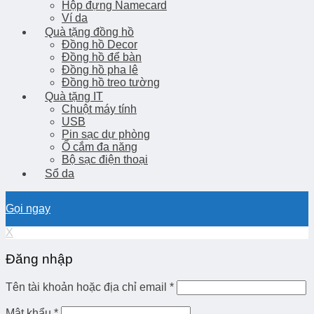
Hộp đựng Namecard
Ví da
Quà tặng đồng hồ
Đồng hồ Decor
Đồng hồ để bàn
Đồng hồ pha lê
Đồng hồ treo tường
Quà tặng IT
Chuột máy tính
USB
Pin sạc dự phòng
Ổ cắm đa năng
Bộ sạc điện thoại
Sổ da
Gọi ngay
X
Đăng nhập
Tên tài khoản hoặc địa chỉ email
*
Mật khẩu
*