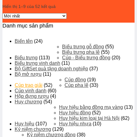
Hiển thị 1–9 của 52 kết quả
Danh mục sản phẩm
Biển tên
(24)
Biểu trưng gỗ đồng
(55)
Biểu trưng pha lê
(55)
Biểu trưng
(113)
Cúp - Biểu trưng đồng
(20)
Biểu trưng vinh danh
(11)
Bộ GiftSet quà tặng doanh nghiệp
(37)
Bộ mở rượu
(11)
Cúp đồng
(19)
Cúp trao giải
(52)
Cúp pha lê
(33)
Cúp vinh danh
(60)
Hộp đựng rượu
(4)
Huy chương
(54)
Huy hiệu bằng đồng mạ vàng
(13)
Huy hiệu đồng
(52)
Huy hiệu kim loại tại Hà Nội
(62)
Huy hiệu
(107)
Huy hiệu nhựa
(10)
Kỷ niệm chương
(129)
Kỷ niệm chương đồng
(38)