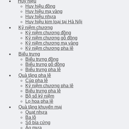
Huy hiệu
Huy hiệu đồng
Huy hiệu mạ vàng
Huy hiệu nhựa
Huy hiệu kim loại tại Hà Nội
Kỷ niệm chương
Kỷ niệm chương đồng
Kỷ niệm chương gỗ đồng
Kỷ niệm chương mạ vàng
Ký niệm chương pha lê
Biểu trưng
Biểu trưng đồng
Biểu trưng gỗ đồng
Biểu trưng pha lê
Quà tặng pha lê
Cúp pha lê
Kỷ niệm chương pha lê
Biểu trưng pha lê
Bộ số kỷ niệm
Lọ hoa pha lê
Quà tặng khuyến mại
Quạt nhựa
Ba lô
Sổ bìa cứng
Áo mưa