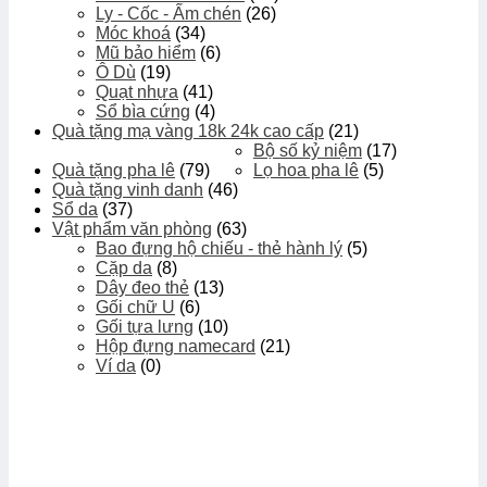
Ly - Cốc - Ấm chén
(26)
Móc khoá
(34)
Mũ bảo hiểm
(6)
Ô Dù
(19)
Quạt nhựa
(41)
Sổ bìa cứng
(4)
Quà tặng mạ vàng 18k 24k cao cấp
(21)
Bộ số kỷ niệm
(17)
Quà tặng pha lê
(79)
Lọ hoa pha lê
(5)
Quà tặng vinh danh
(46)
Sổ da
(37)
Vật phẩm văn phòng
(63)
Bao đựng hộ chiếu - thẻ hành lý
(5)
Cặp da
(8)
Dây đeo thẻ
(13)
Gối chữ U
(6)
Gối tựa lưng
(10)
Hộp đựng namecard
(21)
Ví da
(0)