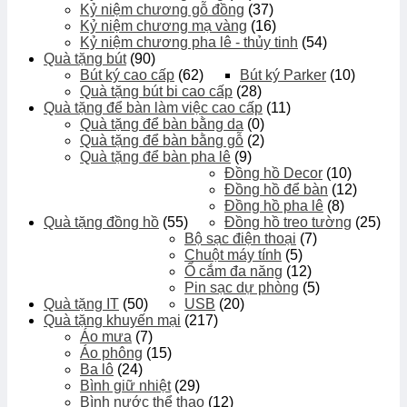
Kỷ niệm chương gỗ đồng
(37)
Kỷ niệm chương mạ vàng
(16)
Kỷ niệm chương pha lê - thủy tinh
(54)
Quà tặng bút
(90)
Bút ký cao cấp
(62)
Bút ký Parker
(10)
Quà tặng bút bi cao cấp
(28)
Quà tặng để bàn làm việc cao cấp
(11)
Quà tặng để bàn bằng da
(0)
Quà tặng để bàn bằng gỗ
(2)
Quà tặng để bàn pha lê
(9)
Đồng hồ Decor
(10)
Đồng hồ để bàn
(12)
Đồng hồ pha lê
(8)
Quà tặng đồng hồ
(55)
Đồng hồ treo tường
(25)
Bộ sạc điện thoại
(7)
Chuột máy tính
(5)
Ổ cắm đa năng
(12)
Pin sạc dự phòng
(5)
Quà tặng IT
(50)
USB
(20)
Quà tặng khuyến mại
(217)
Áo mưa
(7)
Áo phông
(15)
Ba lô
(24)
Bình giữ nhiệt
(29)
Bình nước thể thao
(12)