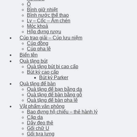
Ô
Bình giữ nhiệt
Bình nước thể thao
Ly – Cốc – Ấm chén
Móc khoá
Hộp đựng rượu
Cúp trao giải – Cúp lưu niệm
Cúp đồng
Cúp pha lê
Biển tên
Quà tặng bút
Quà tặng bút bi cao cấp
Bút ký cao cấp
Bút ký Parker
Quà tặng để bàn
Quà tặng để bạn bằng da
Quà tặng để bàn bằng gỗ
Quà tặng để bàn pha lê
Vật phẩm văn phòng
Bao đựng hộ chiếu – thẻ hành lý
Cặp da
Dây đeo thẻ
Gối chữ U
Gối tựa lưng