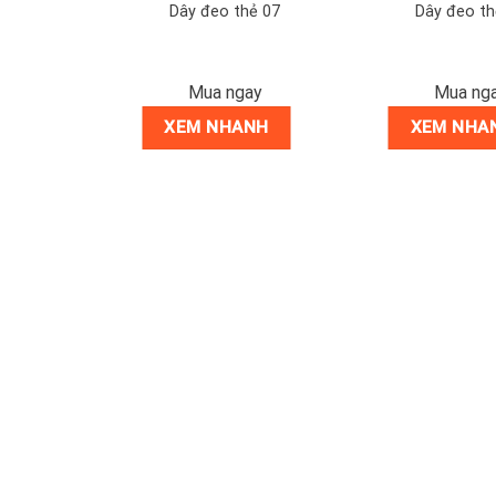
ếu-thẻ hành
Dây đeo thẻ 07
Dây đeo th
ay
Mua ngay
Mua ng
NH
XEM NHANH
XEM NHA