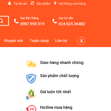
Tài khoản
Sản phẩm
Hệ thống cửa hàng
Gọi đặt hàng
Gọi tư vấn
0987.959.519
024.625.36482
Khuyến mãi
Tuyển dụng
Liên hệ
Giao hàng nhanh chóng
Sản phẩm chất lượng
Giá luôn tốt nhất
Hotline mua hàng