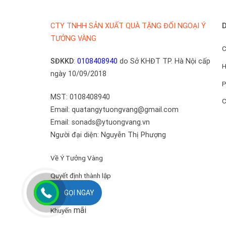
D
CTY TNHH SẢN XUẤT QUÀ TẶNG ĐỐI NGOẠI Ý
TƯỞNG VÀNG
C
SĐKKD
:
0108408940
do Sở KHĐT TP. Hà Nội cấp
H
ngày 10/09/2018
P
MST: 0108408940
C
Email: quatangytuongvang@gmail.com
Email: sonads@ytuongvang.vn
Người đại diện: Nguyễn Thị Phượng
Về Ý Tưởng Vàng
Quyết định thành lập
Về ban lãnh đạo
GỌI NGAY
mãi
Khuyến