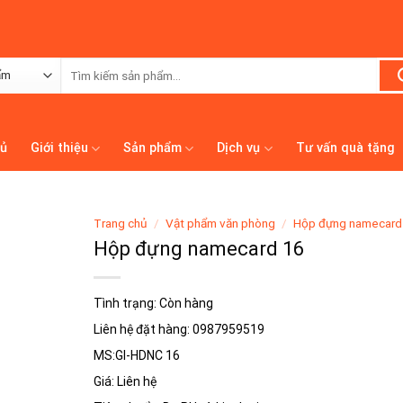
Tìm
kiếm:
hủ
Giới thiệu
Sản phẩm
Dịch vụ
Tư vấn quà tặng
Trang chủ
/
Vật phẩm văn phòng
/
Hộp đựng namecard
Hộp đựng namecard 16
Tình trạng: Còn hàng
Liên hệ đặt hàng: 0987959519
MS:GI-HDNC 16
Giá: Liên hệ