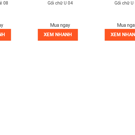
ẻ 08
Gối chữ U 04
Gối chữ U
ay
Mua ngay
Mua nga
NH
XEM NHANH
XEM NHA