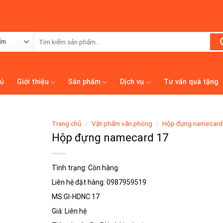
Tìm
kiếm:
hủ
Giới thiệu
Sản phẩm
Dịch vụ
Tư vấn quà tặng
Trang chủ
/
Vật phẩm văn phòng
/
Hộp đựng namecard
Hộp đựng namecard 17
Tình trạng: Còn hàng
Liên hệ đặt hàng: 0987959519
MS:GI-HDNC 17
Giá: Liên hệ