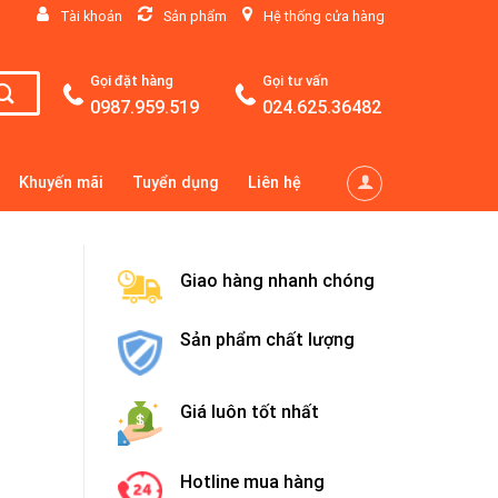
Tài khoản
Sản phẩm
Hệ thống cửa hàng
Gọi đặt hàng
Gọi tư vấn
0987.959.519
024.625.36482
Khuyến mãi
Tuyển dụng
Liên hệ
Giao hàng nhanh chóng
Sản phẩm chất lượng
Giá luôn tốt nhất
Hotline mua hàng