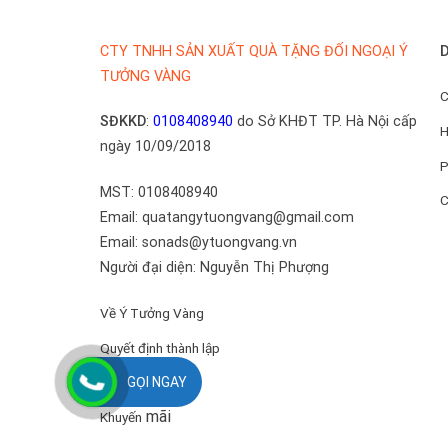
D
CTY TNHH SẢN XUẤT QUÀ TẶNG ĐỐI NGOẠI Ý
TƯỞNG VÀNG
C
SĐKKD
:
0108408940
do Sở KHĐT TP. Hà Nội cấp
H
ngày 10/09/2018
P
MST: 0108408940
C
Email: quatangytuongvang@gmail.com
Email: sonads@ytuongvang.vn
Người đại diện: Nguyễn Thị Phượng
Về Ý Tưởng Vàng
Quyết định thành lập
Về ban lãnh đạo
GỌI NGAY
mãi
Khuyến