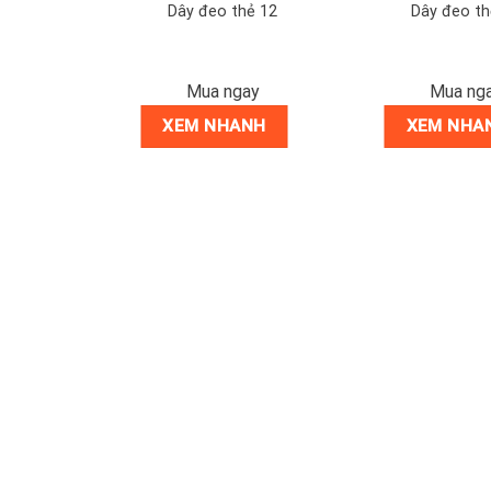
ếu-thẻ hành
Dây đeo thẻ 12
Dây đeo th
ay
Mua ngay
Mua ng
NH
XEM NHANH
XEM NHA