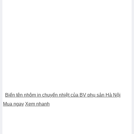
Biển tên nhôm in chuyển nhiệt của BV phụ sản Hà Nội
Mua ngay
Xem nhanh