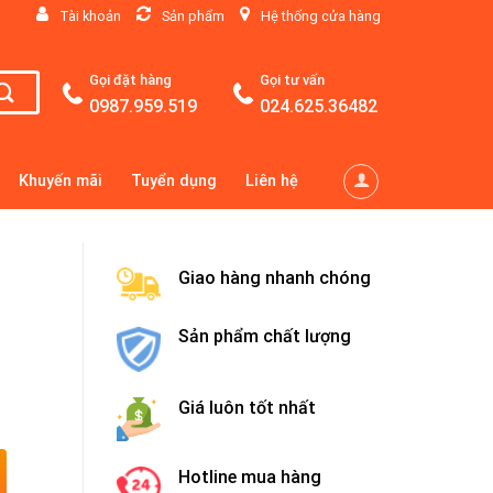
Tài khoản
Sản phẩm
Hệ thống cửa hàng
Gọi đặt hàng
Gọi tư vấn
0987.959.519
024.625.36482
Khuyến mãi
Tuyển dụng
Liên hệ
Giao hàng nhanh chóng
Sản phẩm chất lượng
Giá luôn tốt nhất
Hotline mua hàng