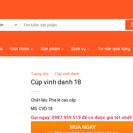
Tìm
kiếm:
hủ
Giới thiệu
Sản phẩm
Dịch vụ
Tư vấn quà tặng
Trang chủ
/
Cúp vinh danh
Cúp vinh danh 18
Chất liệu: Pha lê cao cấp
MS: CVD 18
Gọi ngay: 0987.959.519 để có được giá tốt nhất!
MUA NGAY
Gọi điện xác nhận và giao hàng tận nơi