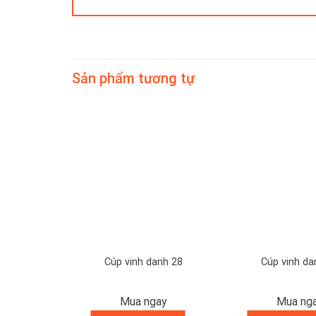
Sản phẩm tương tự
anh 29
Cúp vinh danh 28
Cúp vinh da
ay
Mua ngay
Mua ng