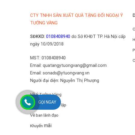
D
CTY TNHH SẢN XUẤT QUÀ TẶNG ĐỐI NGOẠI Ý
TƯỞNG VÀNG
C
SĐKKD
:
0108408940
do Sở KHĐT TP. Hà Nội cấp
H
ngày 10/09/2018
P
MST: 0108408940
C
Email: quatangytuongvang@gmail.com
Email: sonads@ytuongvang.vn
Người đại diện: Nguyễn Thị Phượng
Về Ý Tưởng Vàng
GỌI NGAY
Quyết định thành lập
Về ban lãnh đạo
mãi
Khuyến