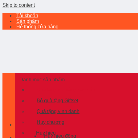
Skip to content
Tài khoản
Sản phẩm
Hệ thống cửa hàng
Danh mục sản phẩm
Quà tặng mạ vàng cao cấp
Bộ quà tặng Giftset
Quà tặng vinh danh
Huy chương
Huy hiệu
Huy hiệu đồng