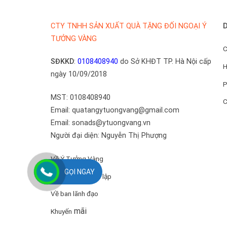
D
CTY TNHH SẢN XUẤT QUÀ TẶNG ĐỐI NGOẠI Ý
TƯỞNG VÀNG
C
SĐKKD
:
0108408940
do Sở KHĐT TP. Hà Nội cấp
H
ngày 10/09/2018
P
MST: 0108408940
C
Email: quatangytuongvang@gmail.com
Email: sonads@ytuongvang.vn
Người đại diện: Nguyễn Thị Phượng
Về Ý Tưởng Vàng
GỌI NGAY
Quyết định thành lập
Về ban lãnh đạo
mãi
Khuyến