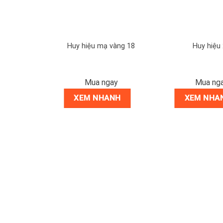
 29
Huy hiệu mạ vàng 18
Huy hiệu
ay
Mua ngay
Mua ng
NH
XEM NHANH
XEM NHA