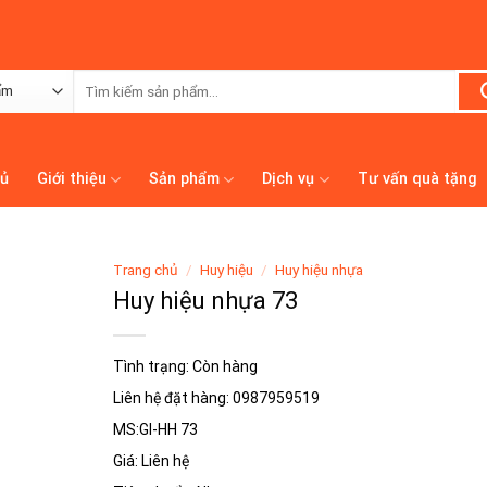
Tìm
kiếm:
hủ
Giới thiệu
Sản phẩm
Dịch vụ
Tư vấn quà tặng
Trang chủ
/
Huy hiệu
/
Huy hiệu nhựa
Huy hiệu nhựa 73
Tình trạng: Còn hàng
Liên hệ đặt hàng: 0987959519
MS:GI-HH 73
Giá: Liên hệ