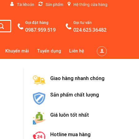
Tài khoản
Sản phẩm
Hệ thống cửa hàng
Gọi đặt hàng
Gọi tư vấn
0987.959.519
024.625.36482
Khuyến mãi
Tuyển dụng
Liên hệ
Giao hàng nhanh chóng
Sản phẩm chất lượng
Giá luôn tốt nhất
Hotline mua hàng