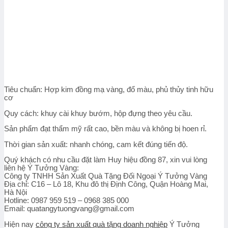
Tiêu chuẩn: Hợp kim đồng mạ vàng, đổ màu, phủ thủy tinh hữu
cơ
Quy cách: khuy cài khuy bướm, hộp đựng theo yêu cầu.
Sản phẩm đạt thẩm mỹ rất cao, bền màu và không bị hoen rỉ.
Thời gian sản xuất: nhanh chóng, cam kết đúng tiến độ.
Quý khách có nhu cầu đặt làm Huy hiệu đồng 87, xin vui lòng
liên hệ Ý Tưởng Vàng:
Công ty TNHH Sản Xuất Quà Tặng Đối Ngoại Ý Tưởng Vàng
Địa chỉ:
C16 – Lô 18, Khu đô thị Định Công, Quận Hoàng Mai,
Hà Nội
Hotline:
0987 959 519 – 0968 385 000
Email:
quatangytuongvang@gmail.com
Hiện nay
công ty sản xuất quà tặng doanh nghiệp
Ý Tưởng