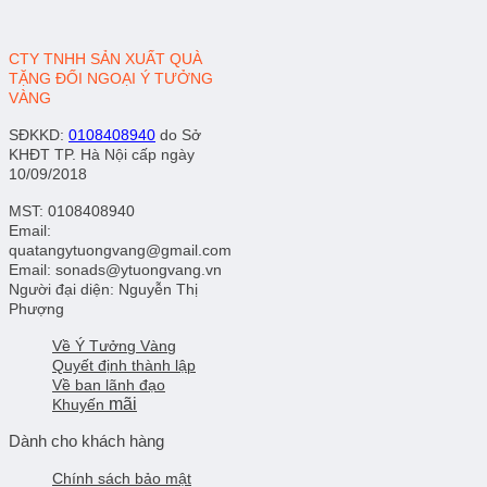
CTY TNHH SẢN XUẤT QUÀ
TẶNG ĐỐI NGOẠI Ý TƯỞNG
VÀNG
SĐKKD
:
0108408940
do Sở
KHĐT TP. Hà Nội cấp ngày
10/09/2018
MST: 0108408940
Email:
quatangytuongvang@gmail.com
Email: sonads@ytuongvang.vn
Người đại diện: Nguyễn Thị
Phượng
Về Ý Tưởng Vàng
Quyết định thành lập
Về ban lãnh đạo
mãi
Khuyến
Dành cho khách hàng
Chính sách bảo mật