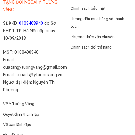
TẶNG ĐỐI NGOẠI Ý TƯỞNG
Chính sách bảo mật
VÀNG
Hướng dẫn mua hàng và thanh
SĐKKD
:
0108408940
do Sở
toán
KHĐT TP. Hà Nội cấp ngày
Phương thức vận chuyên
10/09/2018
Chính sách đổi trả hàng
MST: 0108408940
Email:
quatangytuongvang@gmail.com
Email: sonads@ytuongvang.vn
Người đại diện: Nguyễn Thị
Phượng
Về Ý Tưởng Vàng
Quyết định thành lập
Về ban lãnh đạo
mãi
Khuyến