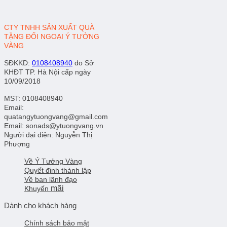
CTY TNHH SẢN XUẤT QUÀ
TẶNG ĐỐI NGOẠI Ý TƯỞNG
VÀNG
SĐKKD
:
0108408940
do Sở
KHĐT TP. Hà Nội cấp ngày
10/09/2018
MST: 0108408940
Email:
quatangytuongvang@gmail.com
Email: sonads@ytuongvang.vn
Người đại diện: Nguyễn Thị
Phượng
Về Ý Tưởng Vàng
Quyết định thành lập
Về ban lãnh đạo
mãi
Khuyến
Dành cho khách hàng
Chính sách bảo mật