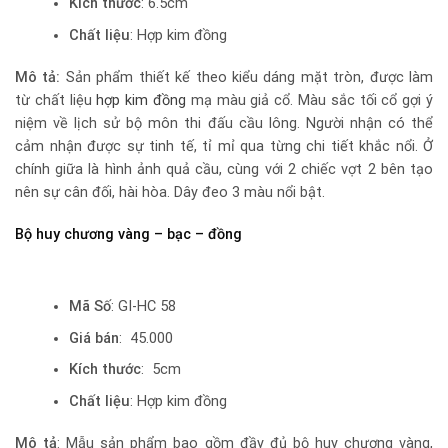
Kích thước
: 6.5cm
Chất liệu
: Hợp kim đồng
Mô tả:
Sản phẩm thiết kế theo kiểu dáng mặt tròn, được làm
từ chất liệu
hợp kim đồng
mạ màu giả cổ. Màu sắc tối cổ gợi ý
niệm về lịch sử bộ môn thi đấu cầu lông. Người nhận có thể
cảm nhận được sự tinh tế, tỉ mỉ qua từng chi tiết khắc nổi. Ở
chính giữa là hình ảnh quả cầu, cùng với 2 chiếc vợt 2 bên tạo
nên sự cân đối, hài hòa. Dây đeo 3 màu nổi bật.
Bộ huy chương vàng – bạc – đồng
Mã Số
: GI-HC 58
Giá bán
: 45.000
Kích thước
: 5cm
Chất liệu
: Hợp kim đồng
Mô tả
: Mẫu sản phẩm bao gồm đầy đủ bộ huy chương vàng,