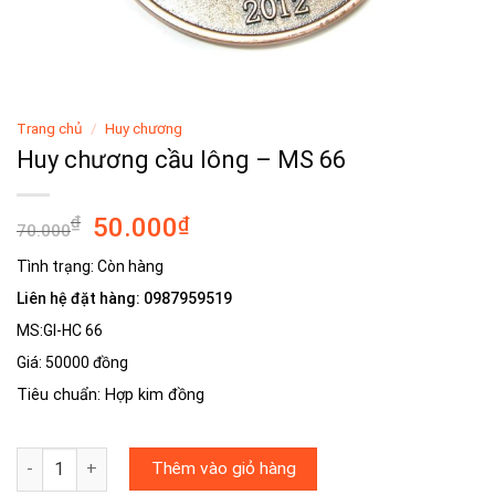
Trang chủ
/
Huy chương
Huy chương cầu lông – MS 66
Giá
Giá
₫
50.000
₫
70.000
gốc
hiện
Tình trạng:
Còn hàng
là:
tại
Liên hệ đặt hàng: 0987959519
70.000₫.
là:
50.000₫.
MS:GI-HC 66
Giá: 50000 đồng
Tiêu chuẩn: Hợp kim đồng
Số lượng
Thêm vào giỏ hàng