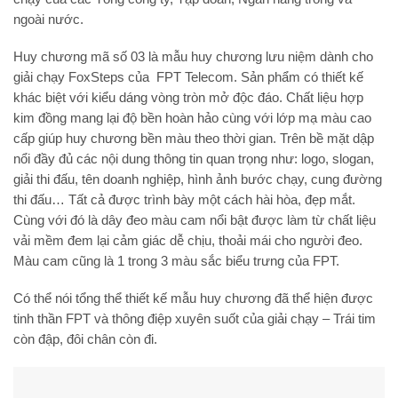
ngoài nước.
Huy chương mã số 03 là mẫu huy chương lưu niệm dành cho
giải chạy FoxSteps của FPT Telecom. Sản phẩm có thiết kế
khác biệt với kiểu dáng vòng tròn mở độc đáo. Chất liệu hợp
kim đồng mang lại độ bền hoàn hảo cùng với lớp mạ màu cao
cấp giúp huy chương bền màu theo thời gian. Trên bề mặt dập
nổi đầy đủ các nội dung thông tin quan trọng như: logo, slogan,
giải thi đấu, tên doanh nghiệp, hình ảnh bước chạy, cung đường
thi đấu… Tất cả được trình bày một cách hài hòa, đẹp mắt.
Cùng với đó là dây đeo màu cam nổi bật được làm từ chất liệu
vải mềm đem lại cảm giác dễ chịu, thoải mái cho người đeo.
Màu cam cũng là 1 trong 3 màu sắc biểu trưng của FPT.
Có thể nói tổng thể thiết kế mẫu huy chương đã thể hiện được
tinh thần FPT và thông điệp xuyên suốt của giải chạy – Trái tim
còn đập, đôi chân còn đi.