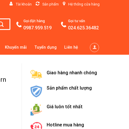
Tài khoản
Sản phẩm
Hệ thống cửa hàng
Gọi đặt hàng
Gọi tư vấn
0987.959.519
024.625.36482
Khuyến mãi
Tuyển dụng
Liên hệ
Giao hàng nhanh chóng
rn
Sản phẩm chất lượng
Giá luôn tốt nhất
Hotline mua hàng