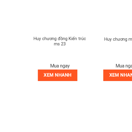
A – Vinh
Huy chương đồng Kiến trúc
Huy chương m
iến Thắng
ms 23
ay
Mua ngay
Mua ng
NH
XEM NHANH
XEM NHA