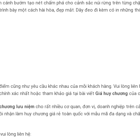
ảnh cánh bướm tạo nét chấm phá cho cảnh sắc núi rừng trên từng ch
 trình bày một cách hài hòa, đẹp mắt. Dây đeo đi kèm có in những th
 điểm cũng như yêu cầu khác nhau của mỗi khách hàng. Vui lòng liên
hính xác nhất hoặc tham khảo giá tại bài viết
Giá huy chương
của c
chương lưu niệm
cho rất nhiều cơ quan, đơn vị, doanh nghiệp trên cả
tôi nhận làm huy chương giá rẻ toàn quốc với mẫu mã đa dạng và chấ
ui lòng liên hệ: