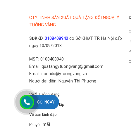
D
CTY TNHH SẢN XUẤT QUÀ TẶNG ĐỐI NGOẠI Ý
TƯỞNG VÀNG
C
SĐKKD
:
0108408940
do Sở KHĐT TP. Hà Nội cấp
H
ngày 10/09/2018
P
MST: 0108408940
C
Email: quatangytuongvang@gmail.com
Email: sonads@ytuongvang.vn
Người đại diện: Nguyễn Thị Phượng
Về Ý Tưởng Vàng
GỌI NGAY
Quyết định thành lập
Về ban lãnh đạo
mãi
Khuyến