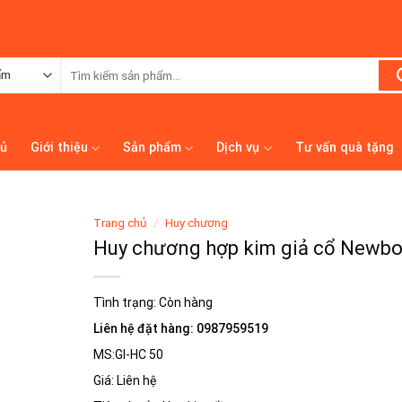
Tìm
kiếm:
hủ
Giới thiệu
Sản phẩm
Dịch vụ
Tư vấn quà tặng
Trang chủ
/
Huy chương
Huy chương hợp kim giả cổ Newbo
Tình trạng:
Còn hàng
Liên hệ đặt hàng: 0987959519
MS:GI-HC 50
Giá: Liên hệ