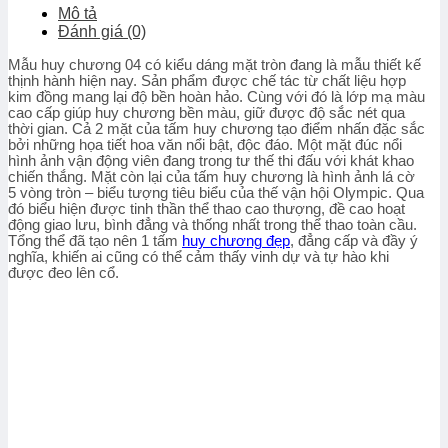
Mô tả
Đánh giá (0)
Mẫu huy chương 04 có kiểu dáng mặt tròn đang là mẫu thiết kế
thịnh hành hiện nay. Sản phẩm được chế tác từ chất liệu hợp
kim đồng mang lại độ bền hoàn hảo. Cùng với đó là lớp mạ màu
cao cấp giúp huy chương bền màu, giữ được độ sắc nét qua
thời gian. Cả 2 mặt của tấm huy chương tạo điểm nhấn đặc sắc
bởi những họa tiết hoa văn nổi bật, độc đáo. Một mặt đúc nổi
hình ảnh vận động viên đang trong tư thế thi đấu với khát khao
chiến thắng. Mặt còn lại của tấm huy chương là hình ảnh lá cờ
5 vòng tròn – biểu tượng tiêu biểu của thế vận hội Olympic. Qua
đó biểu hiện được tinh thần thể thao cao thượng, đề cao hoạt
động giao lưu, bình đẳng và thống nhất trong thể thao toàn cầu.
Tổng thể đã tạo nên 1 tấm
huy chương đẹp
, đẳng cấp và đầy ý
nghĩa, khiến ai cũng có thể cảm thấy vinh dự và tự hào khi
được đeo lên cổ.