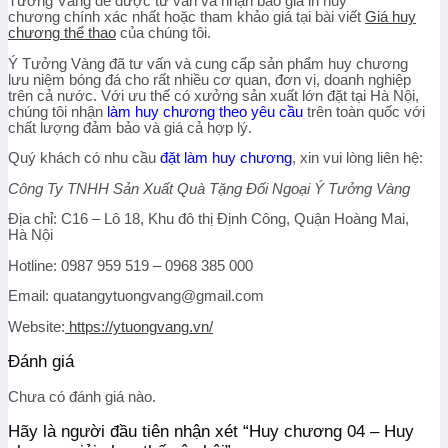
Tưởng Vàng để được tư vấn và nhận báo giá
in huy
chương
chính xác nhất hoặc tham khảo giá tại bài viết
Giá huy
chương thể thao
của chúng tôi.
Ý Tưởng Vàng đã tư vấn và cung cấp sản phẩm huy chương
lưu niệm bóng đá cho rất nhiều cơ quan, đơn vị, doanh nghiệp
trên cả nước. Với ưu thế có xưởng sản xuất lớn đặt tại Hà Nội,
chúng tôi nhận
làm huy chương theo yêu cầu
trên toàn quốc với
chất lượng đảm bảo và giá cả hợp lý.
Quý khách có nhu cầu
đặt làm huy chương
, xin vui lòng liên hệ:
Công Ty TNHH Sản Xuất Quà Tặng Đối Ngoại
Ý Tưởng Vàng
Địa chỉ
: C16 – Lô 18, Khu đô thị Định Công, Quận Hoàng Mai,
Hà Nội
Hotline:
0987 959 519 – 0968 385 000
Email:
quatangytuongvang@gmail.com
Website:
https://ytuongvang.vn/
Đánh giá
Chưa có đánh giá nào.
Hãy là người đầu tiên nhận xét “Huy chương 04 – Huy