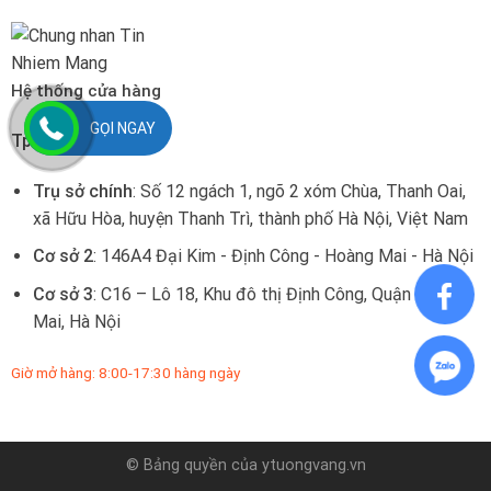
Hệ thống cửa hàng
GỌI NGAY
Tp. Hà Nội:
Trụ sở chính
: Số 12 ngách 1, ngõ 2 xóm Chùa, Thanh Oai,
xã Hữu Hòa, huyện Thanh Trì, thành phố Hà Nội, Việt Nam
Cơ sở 2
: 146A4 Đại Kim - Định Công - Hoàng Mai - Hà Nội
Cơ sở 3
: C16 – Lô 18, Khu đô thị Định Công, Quận Hoàng
Mai, Hà Nội
Giờ mở hàng: 8:00-17:30 hàng ngày
© Bảng quyền của
ytuongvang.vn