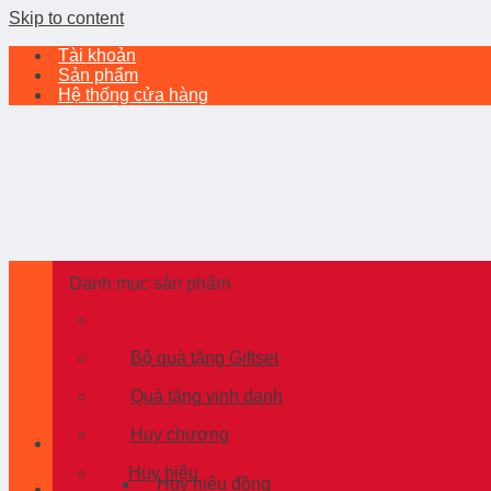
Skip to content
Tài khoản
Sản phẩm
Hệ thống cửa hàng
Danh mục sản phẩm
Quà tặng mạ vàng cao cấp
Bộ quà tặng Giftset
Quà tặng vinh danh
Huy chương
Huy hiệu
Huy hiệu đồng