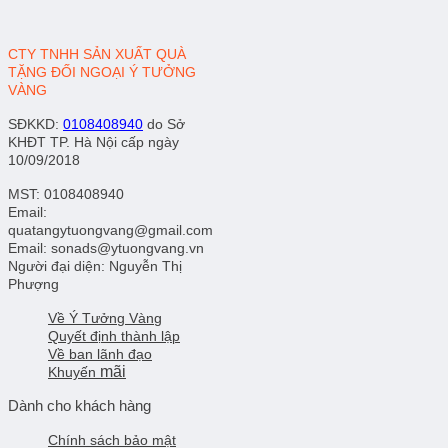
CTY TNHH SẢN XUẤT QUÀ
TẶNG ĐỐI NGOẠI Ý TƯỞNG
VÀNG
SĐKKD
:
0108408940
do Sở
KHĐT TP. Hà Nội cấp ngày
10/09/2018
MST: 0108408940
Email:
quatangytuongvang@gmail.com
Email: sonads@ytuongvang.vn
Người đại diện: Nguyễn Thị
Phượng
Về Ý Tưởng Vàng
Quyết định thành lập
Về ban lãnh đạo
mãi
Khuyến
Dành cho khách hàng
Chính sách bảo mật