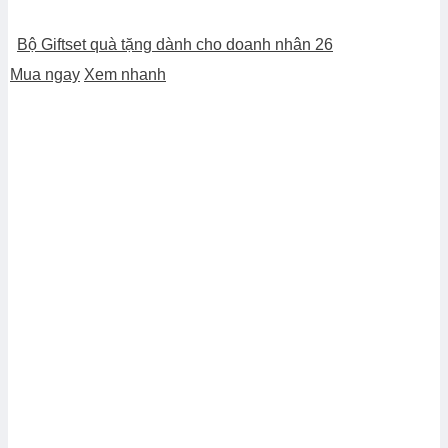
Bộ Giftset quà tặng dành cho doanh nhân 26
Mua ngay
Xem nhanh