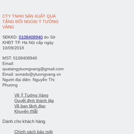
CTY TNHH SẢN XUẤT QUÀ
TẶNG ĐỐI NGOẠI Ý TƯỞNG
VÀNG
SĐKKD
:
0108408940
do Sở
KHĐT TP. Hà Nội cấp ngày
10/09/2018
MST: 0108408940
Email:
quatangytuongvang@gmail.com
Email: sonads@ytuongvang.vn
Người đại diện: Nguyễn Thị
Phượng
Về Ý Tưởng Vàng
Quyết định thành lập
Về ban lãnh đạo
mãi
Khuyến
Dành cho khách hàng
Chính sách bảo mật